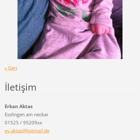
« Geri
İletişim
Erkan Aktas
Esslingen am neckar
01525 / 95209xx
ey.aktas
@hotmail
.de